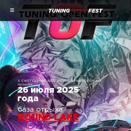
TUNING
OPEN
FEST
X ЕЖЕГОДНЫЙ АВТОМОБИЛЬНЫЙ OPEN-AIR
прошёл
26 июля 2025
года
база отдыха
ROUND LAKE