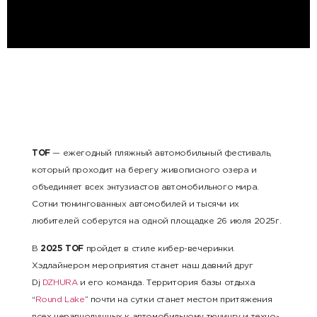
TOF
— ежегодный пляжный автомобильный фестиваль,
который проходит на берегу живописного озера и
объединяет всех энтузиастов автомобильного мира.
Сотни тюнингованных автомобилей и тысячи их
любителей соберутся на одной площадке 26 июля 2025г.
В
2025 TOF
пройдет в стиле кибер-вечеринки.
Хэдлайнером мероприятия станет наш давний друг
Dj
DZHURA
и его команда. Территория базы отдыха
“
Round Lake
” почти на сутки станет местом притяжения
всех неравнодушных к автомобильному тюнингу и техно-