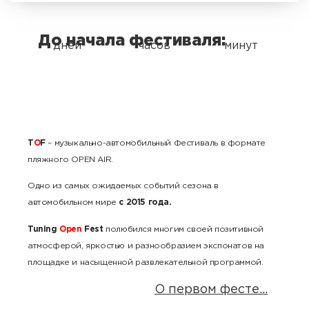
До начала фестиваля:
дней
часов
минут
T
O
F
– музыкально-автомобильный Фестиваль в формате
пляжного OPEN AIR.
Одно из самых ожидаемых событий сезона в
автомобильном мире
с 2015 года.
Tuning
O
pen
Fest
полюбился многим своей позитивной
атмосферой, яркостью и разнообразием экспонатов на
площадке и насыщенной развлекательной программой.
О первом фесте...