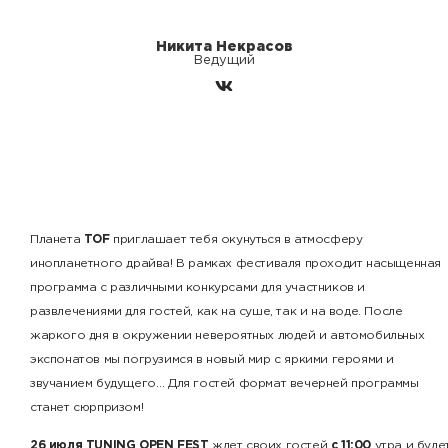
Никита Некрасов
Ведущий
Планета
TOF
приглашает тебя окунуться в атмосферу
инопланетного драйва! В рамках фестиваля проходит насыщенная
программа с различными конкурсами для участников и
развлечениями для гостей, как на суше, так и на воде. После
жаркого дня в окружении невероятных людей и автомобильных
экспонатов мы погрузимся в новый мир с яркими героями и
звучанием будущего… Для гостей формат вечерней программы
станет сюрпризом!
26 июля TUNING OPEN FEST
ждет своих гостей
с 11:00
утра и буде